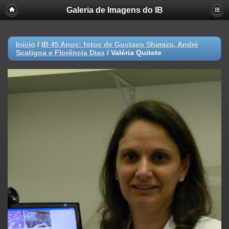
Galeria de Imagens do IB
Início
/
IB 45 Anos: fotos de Gustavo Shimizu, André
Scatigna e Florência Dias
/
Valéria Quitete