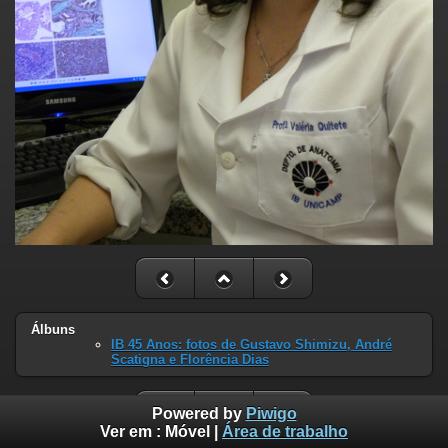
Álbuns
IB 45 Anos: fotos de Gustavo Shimizu, André
Scatigna e Florência Dias
Powered by
Piwigo
Ver em :
Móvel
|
Área de trabalho