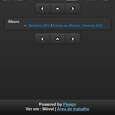
Álbuns
Herbário UEC
/
Férias no Museu - Inverno 2017
Powered by
Piwigo
Ver em :
Móvel
|
Área de trabalho