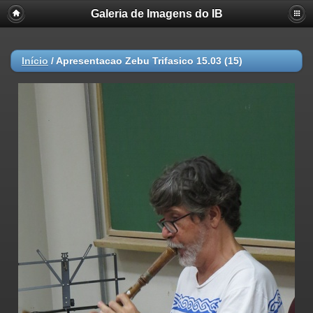
Galeria de Imagens do IB
Início
/
Apresentacao Zebu Trifasico 15.03 (15)