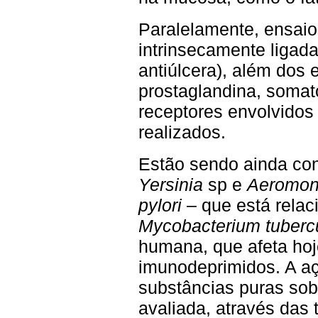
Paralelamente, ensaios
intrinsecamente ligad
antiúlcera), além dos
prostaglandina, somat
receptores envolvidos
realizados.
Estão sendo ainda con
Yersinia
sp e
Aeromo
pylori
– que está relac
Mycobacterium tuberc
humana, que afeta hoj
imunodeprimidos. A aç
substâncias puras so
avaliada, através das