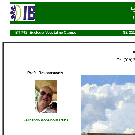
E
C
1
BT-792: Ecologia Vegetal no Campo
NE-211
E
Tel. (019)
Profs. Responsáveis:
Fernando Roberto Martins