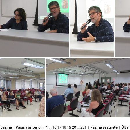
Semana da Biodiversidade 2024 (3)
Semana da Biodiversidade 2024 (1)
24.05 -
 da Pessoa com Esquizofrenia (10)
24.05 - Dia da Pessoa com Esquizofrenia (11)
 página
|
Página anterior
|
1
...
16
17
18
19
20
...
231
|
Página seguinte
|
Últi