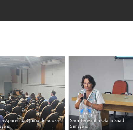
ia Aparecida Quina de Souza
Sara Teresinha Olalla Saad
agens
5 imagens