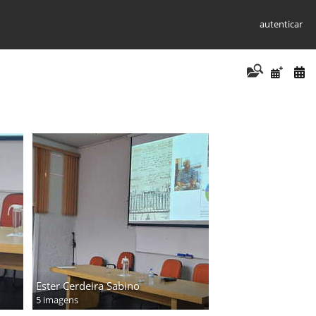
autenticar
Ester Cerdeira Sabino
5 imagens