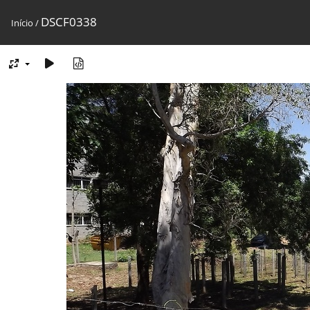
DSCF0338
Início
/