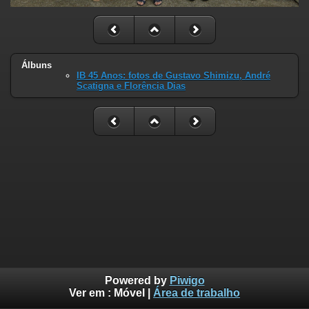
Álbuns
IB 45 Anos: fotos de Gustavo Shimizu, André
Scatigna e Florência Dias
Powered by
Piwigo
Ver em :
Móvel
|
Área de trabalho