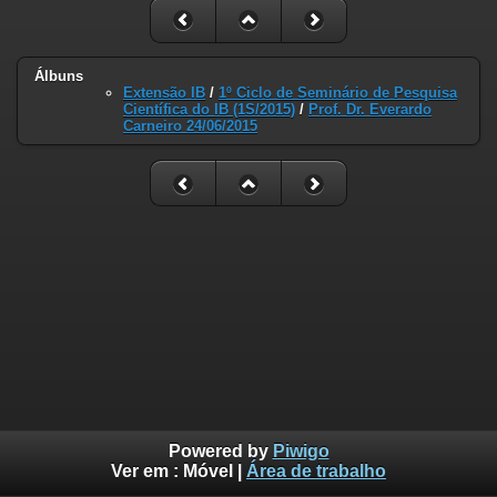
Álbuns
Extensão IB
/
1º Ciclo de Seminário de Pesquisa
Científica do IB (1S/2015)
/
Prof. Dr. Everardo
Carneiro 24/06/2015
Powered by
Piwigo
Ver em :
Móvel
|
Área de trabalho