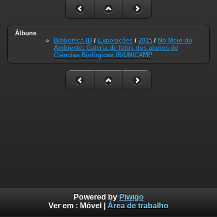
Álbuns
Biblioteca IB
/
Exposições
/
2015
/
No Meio do
Ambiente: Galeria de fotos dos alunos de
Ciências Biológicas IB/UNICAMP
Powered by
Piwigo
Ver em :
Móvel
|
Área de trabalho