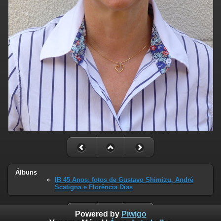
Álbuns
IB 45 Anos: fotos de Gustavo Shimizu, André
Scatigna e Florência Dias
Powered by
Piwigo