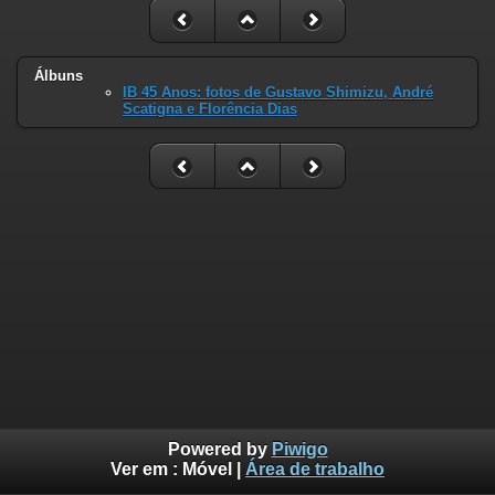
Álbuns
IB 45 Anos: fotos de Gustavo Shimizu, André
Scatigna e Florência Dias
Powered by
Piwigo
Ver em :
Móvel
|
Área de trabalho