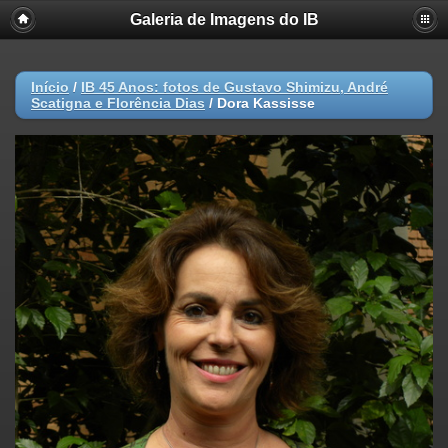
Galeria de Imagens do IB
Início
/
IB 45 Anos: fotos de Gustavo Shimizu, André
Scatigna e Florência Dias
/
Dora Kassisse