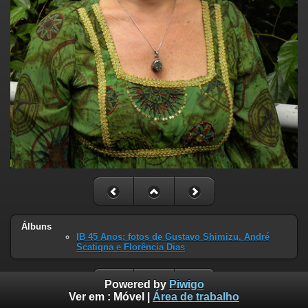
Álbuns
IB 45 Anos: fotos de Gustavo Shimizu, André
Scatigna e Florência Dias
Powered by
Piwigo
Ver em :
Móvel
|
Área de trabalho