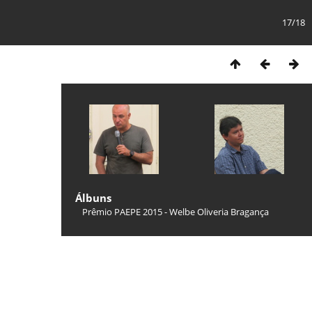
17/18
Álbuns
Prêmio PAEPE 2015 - Welbe Oliveria Bragança