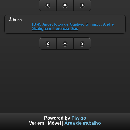
Álbuns
IB 45 Anos: fotos de Gustavo Shimizu, André
Scatigna e Florência Dias
Powered by
Piwigo
Ver em :
Móvel
|
Área de trabalho