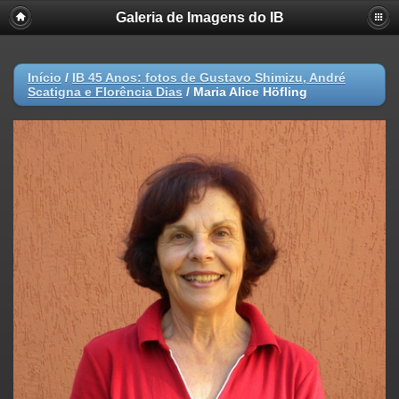
Galeria de Imagens do IB
Início
/
IB 45 Anos: fotos de Gustavo Shimizu, André
Scatigna e Florência Dias
/
Maria Alice Höfling