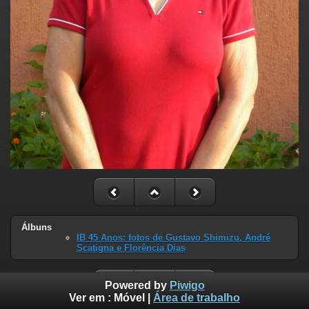
Álbuns
IB 45 Anos: fotos de Gustavo Shimizu, André
Scatigna e Florência Dias
Powered by
Piwigo
Ver em :
Móvel
|
Área de trabalho