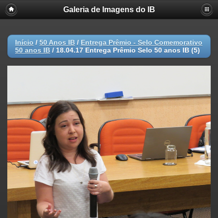
Galeria de Imagens do IB
Início
/
50 Anos IB
/
Entrega Prêmio - Selo Comemorativo
50 anos IB
/
18.04.17 Entrega Prêmio Selo 50 anos IB (5)