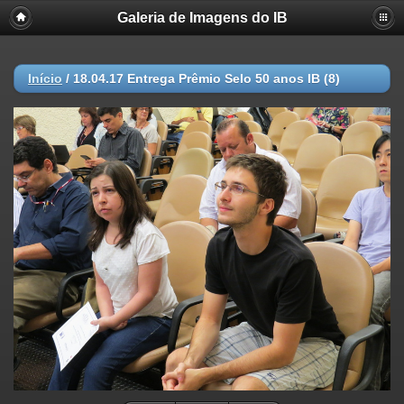
Galeria de Imagens do IB
Início
/
18.04.17 Entrega Prêmio Selo 50 anos IB (8)