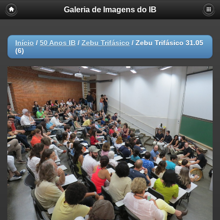
Galeria de Imagens do IB
Início
/
50 Anos IB
/
Zebu Trifásico
/
Zebu Trifásico 31.05
(6)