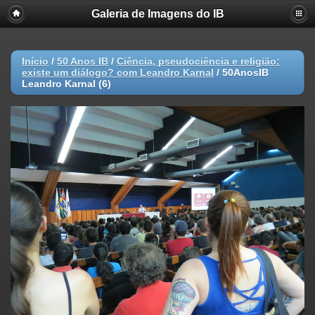
Galeria de Imagens do IB
Início
/
50 Anos IB
/
Ciência, pseudociência e religião:
existe um diálogo? com Leandro Karnal
/
50AnosIB
Leandro Karnal (6)