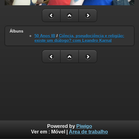
Álbuns
50 Anos IB
/
Ciência, pseudociência e religião:
existe um diálogo? com Leandro Karnal
Powered by
Piwigo
Ver em :
Móvel
|
Área de trabalho