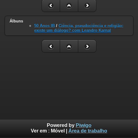
Álbuns
50 Anos IB
/
Ciência, pseudociência e religião:
existe um diálogo? com Leandro Karnal
Powered by
Piwigo
Ver em :
Móvel
|
Área de trabalho