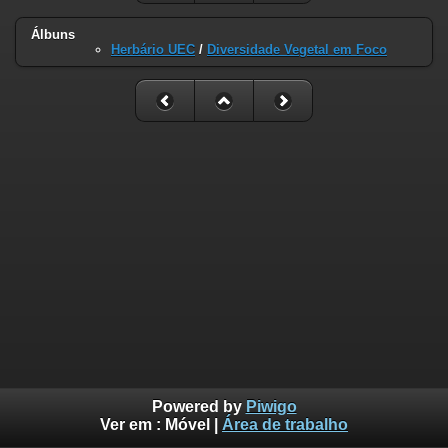
Álbuns
Herbário UEC
/
Diversidade Vegetal em Foco
Powered by
Piwigo
Ver em :
Móvel
|
Área de trabalho