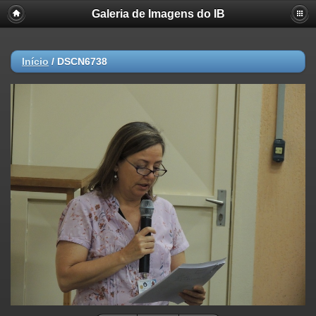
Galeria de Imagens do IB
Início
/
DSCN6738