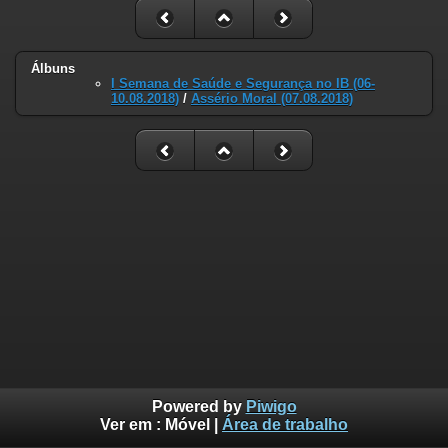
Álbuns
I Semana de Saúde e Segurança no IB (06-
10.08.2018)
/
Assério Moral (07.08.2018)
Powered by
Piwigo
Ver em :
Móvel
|
Área de trabalho