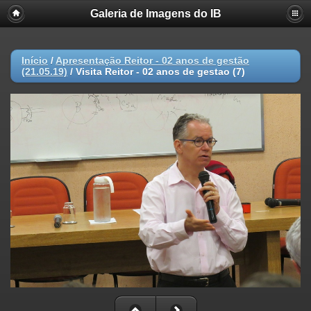
Galeria de Imagens do IB
Início
/
Apresentação Reitor - 02 anos de gestão
(21.05.19)
/
Visita Reitor - 02 anos de gestao (7)