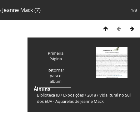
e Jeanne Mack (7)
1/8
Primeira
Página
Retornar
para o
album
Álbuns
Biblioteca IB
/
Exposições
/
2018
/
Vida Rural no Sul
dos EUA - Aquarelas de Jeanne Mack