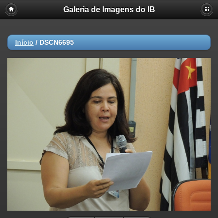
Galeria de Imagens do IB
Início
/
DSCN6695