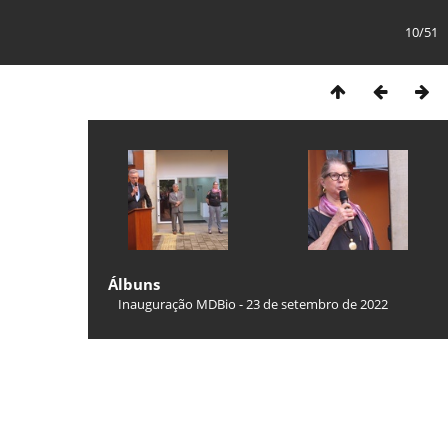
10/51
Álbuns
Inauguração MDBio - 23 de setembro de 2022