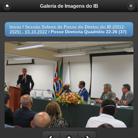
Galeria de Imagens do IB
Início
/
Sessão Solene de Posse do Diretor do IB (2012-
2026) - 03.10.2022
/
Posse Diretoria Quadriêio 22-26 (37)