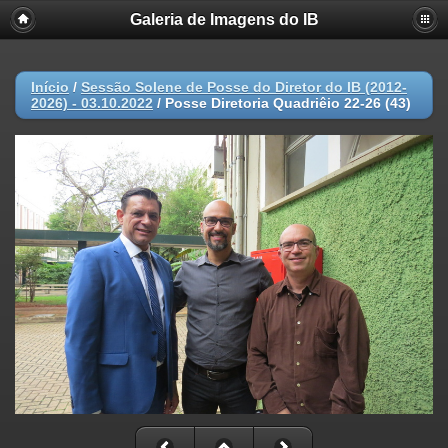
Galeria de Imagens do IB
Início
/
Sessão Solene de Posse do Diretor do IB (2012-
2026) - 03.10.2022
/
Posse Diretoria Quadriêio 22-26 (43)