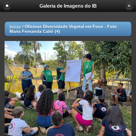
Galeria de Imagens do IB
Início
/
Oficinas Diversidade Vegetal em Foco - Foto
Maria Fernanda Calió (4)