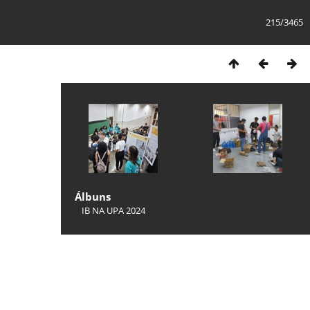
215/3465
Álbuns
IB NA UPA 2024