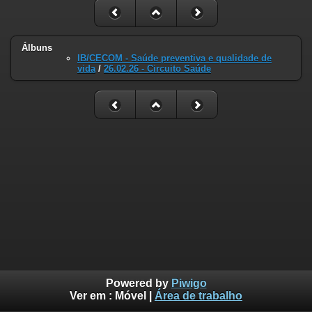
Álbuns
IB/CECOM - Saúde preventiva e qualidade de
vida
/
26.02.26 - Circuito Saúde
Powered by
Piwigo
Ver em :
Móvel
|
Área de trabalho