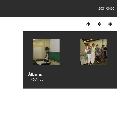
2931/3465
Álbuns
40 Anos