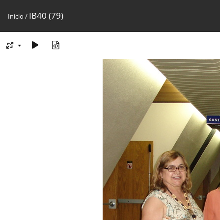
IB40 (79)
Início
/