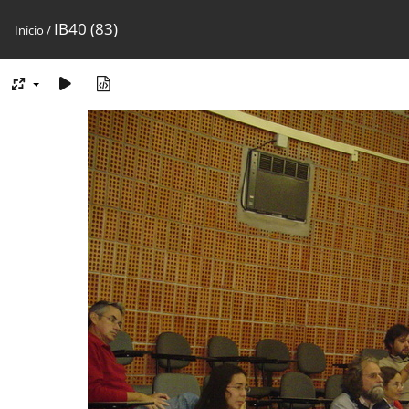
IB40 (83)
Início
/