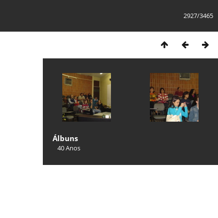
2927/3465
Álbuns
40 Anos