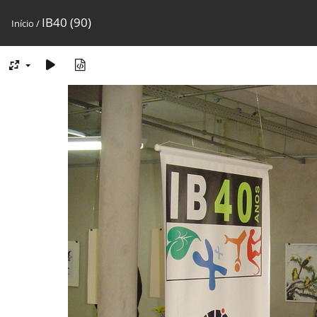
IB40 (90)
Início
/