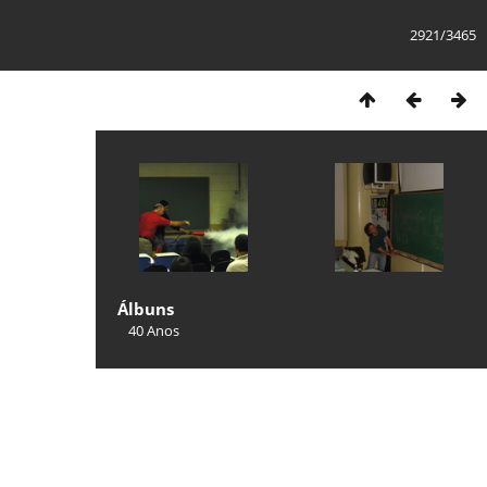
2921/3465
Álbuns
40 Anos