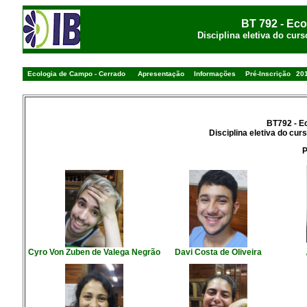
BT 792 - Ec
Disciplina eletiva do cu
Ecologia de Campo - Cerrado
Apresentação
Informações
Pré-Inscrição
20
BT792 - E
Disciplina eletiva do cu
P
F
Cyro Von Zuben de Valega Negrão
Davi Costa de Oliveira