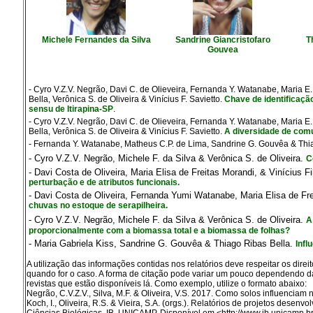
Michele Fernandes da Silva
Sandrine Giancristofaro
T
Gouvea
- Cyro V.Z.V. Negrão, Davi C. de Olieveira, Fernanda Y. Watanabe, Maria E
Bella, Verônica S. de Oliveira & Vinícius F. Savietto.
Chave de identificaçã
sensu de Itirapina-SP
.
- Cyro V.Z.V. Negrão, Davi C. de Olieveira, Fernanda Y. Watanabe, Maria E
Bella, Verônica S. de Oliveira & Vinícius F. Savietto.
A diversidade de comu
- Fernanda Y. Watanabe, Matheus C.P. de Lima, Sandrine G. Gouvêa & Thia
- Cyro V.Z.V. Negrão, Michele F. da Silva & Verônica S. de Oliveira.
C
- Davi Costa de Oliveira, Maria Elisa de Freitas Morandi, & Vinícius Fil
perturbação e de atributos funcionais.
-
Davi Costa de Oliveira, Fernanda Yumi Watanabe, Maria Elisa de Fre
chuvas no estoque de serapilheira.
- Cyro V.Z.V. Negrão, Michele F. da Silva & Verônica S. de Oliveira.
A
proporcionalmente com a biomassa total e a biomassa de folhas?
- Maria Gabriela Kiss, Sandrine G. Gouvêa & Thiago Ribas Bella.
Infl
A utilização das informações contidas nos relatórios deve respeitar os dire
quando for o caso. A forma de citação pode variar um pouco dependendo 
revistas que estão disponíveis lá. Como exemplo, utilize o formato abaixo:
Negrão, C.V.Z.V., Silva, M.F. & Oliveira, V.S. 2017. Como solos influenciam 
Koch, I., Oliveira, R.S. & Vieira, S.A. (orgs.). Relatórios de projetos des