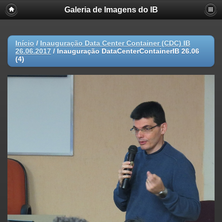
Galeria de Imagens do IB
Início
/
Inauguração Data Center Container (CDC) IB
26.06.2017
/
Inauguração DataCenterContainerIB 26.06
(4)