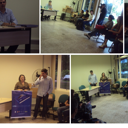
ares (14)
A vida em nossos mares (13)
A vida
sos mares (9)
A vida em nossos mares (8)