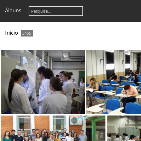
Álbuns
Início
3465
Utilização de equipamentos de laboratório
Turm