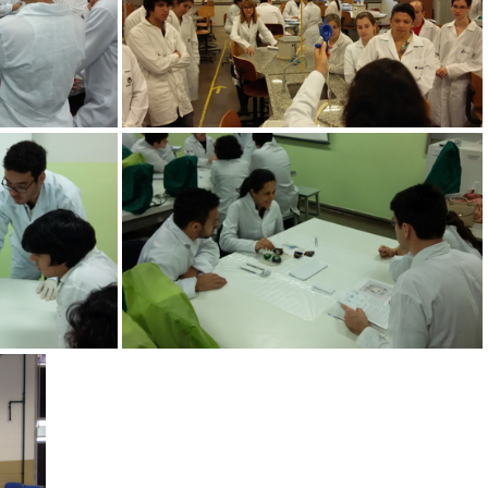
a de pipetagem
Preparo de soluções e técnica de pipetagem
Colheita e amostragem de material biológico para processamento histológico
Colheita e amostragem de material biológico para processamento histológico