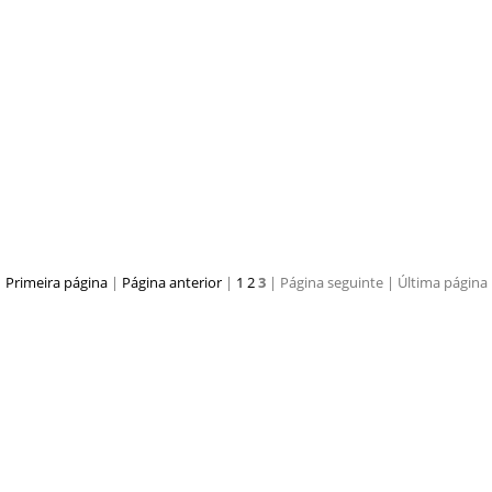
(5)
Apresentacao Zebu Trifasico 15.03 (6)
Primeira página
|
Página anterior
|
1
2
3
| Página seguinte
| Última página