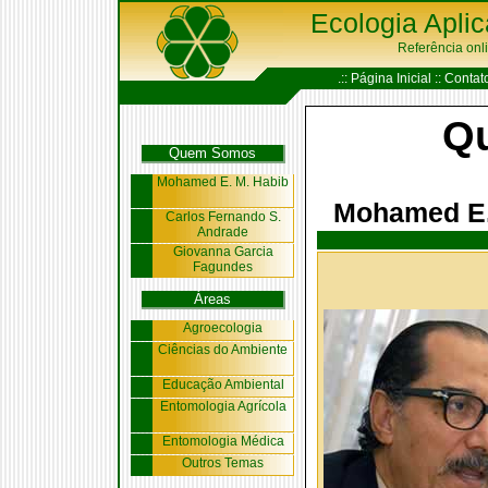
Ecologia Apli
Referência onl
.:: Página Inicial :
: Contato
Q
Quem Somos
Mohamed E. M. Habib
Mohamed E.
Carlos Fernando S.
Andrade
Giovanna Garcia
Fagundes
Áreas
Agroecologia
Ciências do Ambiente
Educação Ambiental
Entomologia Agrícola
Entomologia Médica
Outros Temas