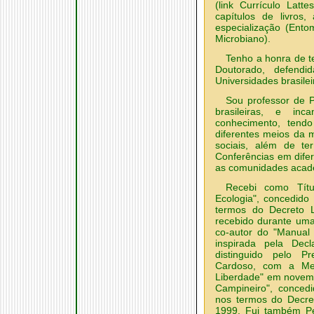
(link Currículo Latt
capítulos de livros
especialização (Entom
Microbiano).
Tenho a honra de t
Doutorado, defend
Universidades brasilei
Sou professor de 
brasileiras, e in
conhecimento, tendo
diferentes meios da m
sociais, além de te
Conferências em difer
as comunidades acadê
Recebi como Títu
Ecologia", concedido
termos do Decreto L
recebido durante uma
co-autor do "Manual 
inspirada pela De
distinguido pelo P
Cardoso, com a Me
Liberdade" em novemb
Campineiro", conced
nos termos do Decre
1999. Fui também Per