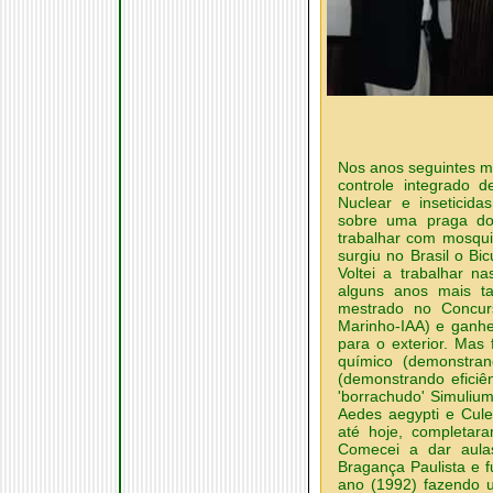
Nos anos seguintes mi
controle integrado d
Nuclear e inseticida
sobre uma praga do
trabalhar com mosqui
surgiu no Brasil o Bic
Voltei a trabalhar na
alguns anos mais ta
mestrado no Concur
Marinho-IAA) e ganh
para o exterior. Mas 
químico (demonstran
(demonstrando eficiê
'borrachudo' Simulium
Aedes aegypti e Cule
até hoje, completar
Comecei a dar aula
Bragança Paulista e 
ano (1992) fazendo 