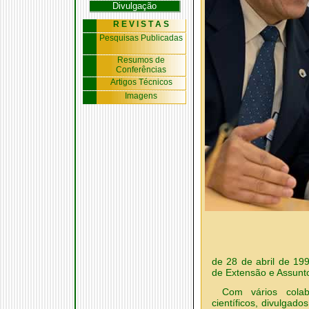
Divulgação
R E V I S T A S
Pesquisas Publicadas
Resumos de
Conferências
Artigos Técnicos
Imagens
de 28 de abril de 19
de Extensão e Assunt
Com vários colab
científicos, divulgado